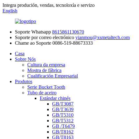
Integra produción, vendas, tecnoloxía e servizo
English
Soporte Whatsapp
8615861130670
Soporte por correo electrónico
yianmou@xsmetaltech.com
Chame ao Soporte
0086-519-88673333
Casa
Sobre Nós
Cultura da empresa
Mostra de fábrica
Cualificación Empresarial
Produtos
Serie Bucket Tooth
Tubo de aceiro
Estándar chinés
GB/T3087
GB/T3639
GB/T5310
GB/T5312
GB /T6479
GB/T8162
GB/T8163