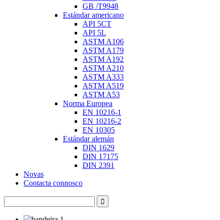
GB /T9948
Estándar americano
API 5CT
API 5L
ASTM A106
ASTM A179
ASTM A192
ASTM A210
ASTM A333
ASTM A519
ASTM A53
Norma Europea
EN 10216-1
EN 10216-2
EN 10305
Estándar alemán
DIN 1629
DIN 17175
DIN 2391
Novas
Contacta connosco