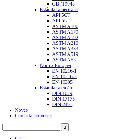
GB /T9948
Estándar americano
API 5CT
API 5L
ASTM A106
ASTM A179
ASTM A192
ASTM A210
ASTM A333
ASTM A519
ASTM A53
Norma Europea
EN 10216-1
EN 10216-2
EN 10305
Estándar alemán
DIN 1629
DIN 17175
DIN 2391
Novas
Contacta connosco
Casa