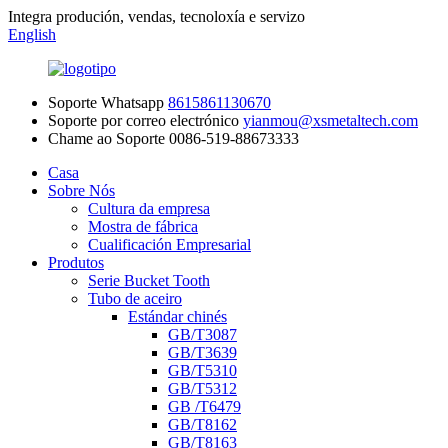
Integra produción, vendas, tecnoloxía e servizo
English
Soporte Whatsapp
8615861130670
Soporte por correo electrónico
yianmou@xsmetaltech.com
Chame ao Soporte
0086-519-88673333
Casa
Sobre Nós
Cultura da empresa
Mostra de fábrica
Cualificación Empresarial
Produtos
Serie Bucket Tooth
Tubo de aceiro
Estándar chinés
GB/T3087
GB/T3639
GB/T5310
GB/T5312
GB /T6479
GB/T8162
GB/T8163